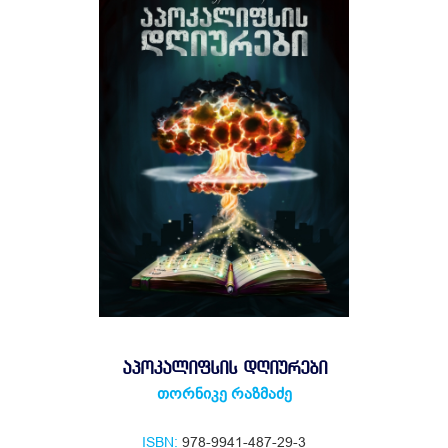
ᲐᲞᲝᲙᲐᲚᲘᲤᲡᲘᲡ ᲓᲦᲘᲣᲠᲔᲑᲘ
თორნიკე რაზმაძე
ISBN:
978-9941-487-29-3