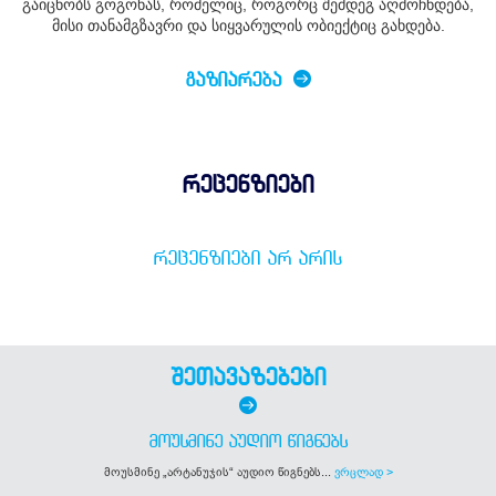
გაიცნობს გოგონას, რომელიც, როგორც შემდეგ აღმოჩნდება,
მისი თანამგზავრი და სიყვარულის ობიექტიც გახდება.
ᲒᲐᲖᲘᲐᲠᲔᲑᲐ
რეცენზიები
ᲠᲔᲪᲔᲜᲖᲘᲔᲑᲘ ᲐᲠ ᲐᲠᲘᲡ
შეთავაზებები
ᲛᲝᲣᲡᲛᲘᲜᲔ ᲐᲣᲓᲘᲝ ᲬᲘᲒᲜᲔᲑᲡ
მოუსმინე „არტანუჯის“ აუდიო წიგნებს...
ვრცლად >