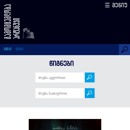
☰ მენიუ
აპოკალიფსის დღიურები
GEO
ENG
ᲬᲘᲒᲜᲔᲑᲘ