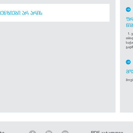
ᲔᲜᲖᲘᲔᲑᲘ ᲐᲠ ᲐᲠᲘᲡ
ᲤᲠ
ᲬᲘ
1. ვ
თბი
საქ
გადმ
ᲛᲝ
მოუს
ტი
PDF კატალოგი