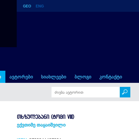
GEO
ENG
ი
ავტორები
სიახლეები
ბლოგი
კონტაქტი
ᲗᲮᲖᲣᲚᲔᲑᲐᲜᲘ (ᲢᲝᲛᲘ VIII)
ექვთიმე თაყაიშვილი