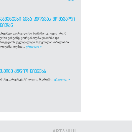
ᲐᲒᲛᲔᲜᲢᲔᲑᲘ ᲑᲣᲑᲐ ᲙᲣᲓᲐᲕᲐᲡ ᲛᲝᲛᲐᲕᲐᲚᲘ
ᲒᲜᲘᲓᲐᲜ
ახტანგი და ტფილისი ბავშვმაც კი იცის, რომ
ლისი ვახტანგ გორგასალმა დააარსა და
ართველოს დედაქალაქი მცხეთიდან თბილისში
ოიტანა. თუმცა...
ვრცლად >
ᲣᲡᲛᲘᲜᲔ ᲐᲣᲓᲘᲝ ᲬᲘᲒᲜᲔᲑᲡ
მინე „არტანუჯის“ აუდიო წიგნებს...
ვრცლად >