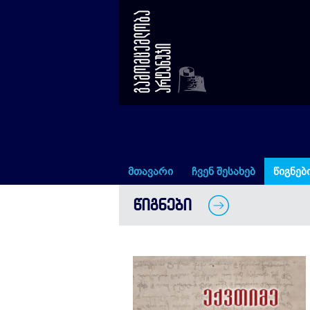
თხზულებანი (ტომი VIII)
მთავარი
ჩვენ შესახებ
წიგნებ
ᲬᲘᲒᲜᲔᲑᲘ