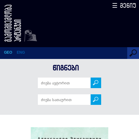
☰ მენიუ
Старый Тбилиси. 50 истории
GEO
ENG
ᲬᲘᲒᲜᲔᲑᲘ