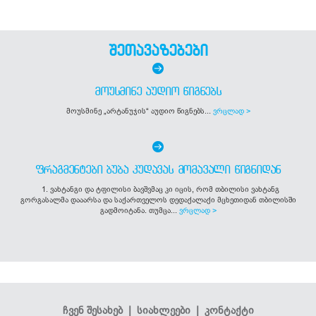
შეთავაზებები
ᲛᲝᲣᲡᲛᲘᲜᲔ ᲐᲣᲓᲘᲝ ᲬᲘᲒᲜᲔᲑᲡ
მოუსმინე „არტანუჯის“ აუდიო წიგნებს...
ვრცლად >
ᲤᲠᲐᲒᲛᲔᲜᲢᲔᲑᲘ ᲑᲣᲑᲐ ᲙᲣᲓᲐᲕᲐᲡ ᲛᲝᲛᲐᲕᲐᲚᲘ ᲬᲘᲒᲜᲘᲓᲐᲜ
1. ვახტანგი და ტფილისი ბავშვმაც კი იცის, რომ თბილისი ვახტანგ
გორგასალმა დააარსა და საქართველოს დედაქალაქი მცხეთიდან თბილისში
გადმოიტანა. თუმცა...
ვრცლად >
ჩვენ შესახებ
|
სიახლეები
|
კონტაქტი