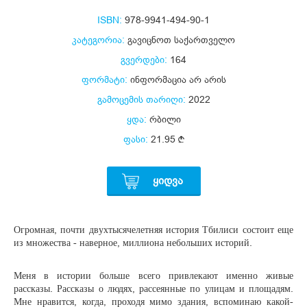
ISBN:
978-9941-494-90-1
კატეგორია:
გავიცნოთ საქართველო
გვერდები:
164
ფორმატი:
ინფორმაცია არ არის
გამოცემის თარიღი:
2022
ყდა:
რბილი
ფასი:
21.95
ᲧᲘᲓᲕᲐ
Огромная, почти двухтысячелетняя история Тбилиси состоит еще
из множества - наверное, миллиона небольших историй.
Меня в истории больше всего привлекают именно живые
рассказы. Рассказы о людях, рассеянные по улицам и площадям.
Мне нравится, когда, проходя мимо здания, вспоминаю какой-