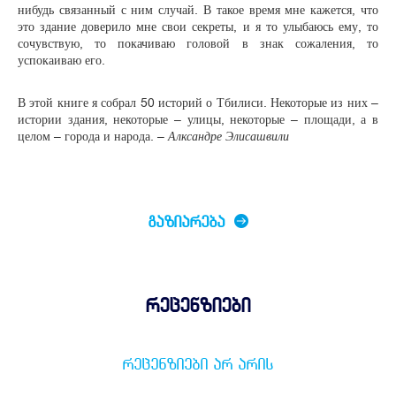
нибудь связанный с ним случай. В такое время мне кажется, что
это здание доверило мне свои секреты, и я то улыбаюсь ему, то
сочувствую, то покачиваю головой в знак сожаления, то
успокаиваю его.
В этой книге я собрал 50 историй о Тбилиси. Некоторые из них –
истории здания, некоторые – улицы, некоторые – площади, а в
целом – города и народа. –
Алксандре Элисашвили
ᲒᲐᲖᲘᲐᲠᲔᲑᲐ
რეცენზიები
ᲠᲔᲪᲔᲜᲖᲘᲔᲑᲘ ᲐᲠ ᲐᲠᲘᲡ