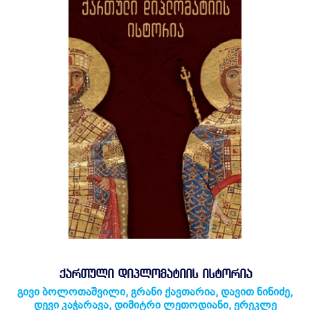
ᲥᲐᲠᲗᲣᲚᲘ ᲓᲘᲞᲚᲝᲛᲐᲢᲘᲘᲡ ᲘᲡᲢᲝᲠᲘᲐ
გივი ბოლოთაშვილი
,
გრანი ქავთარია
,
დავით ნინიძე
,
დევი კაჭარავა
,
დიმიტრი ლეთოდიანი
,
ერეკლე