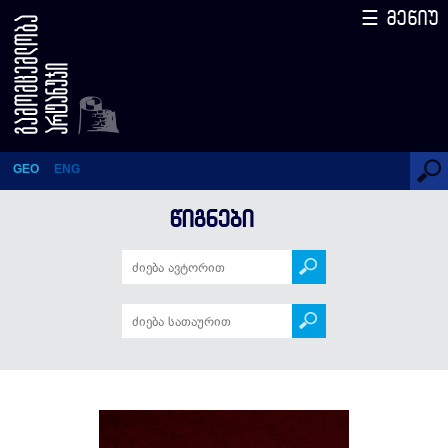
☰ მენიუ
ქართული დიპლომატიის
ისტორია
GEO
ENG
ᲬᲘᲒᲜᲔᲑᲘ