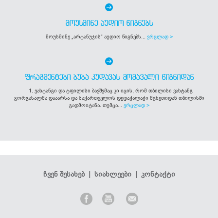
ᲛᲝᲣᲡᲛᲘᲜᲔ ᲐᲣᲓᲘᲝ ᲬᲘᲒᲜᲔᲑᲡ
მოუსმინე „არტანუჯის“ აუდიო წიგნებს...
ვრცლად >
ᲤᲠᲐᲒᲛᲔᲜᲢᲔᲑᲘ ᲑᲣᲑᲐ ᲙᲣᲓᲐᲕᲐᲡ ᲛᲝᲛᲐᲕᲐᲚᲘ ᲬᲘᲒᲜᲘᲓᲐᲜ
1. ვახტანგი და ტფილისი ბავშვმაც კი იცის, რომ თბილისი ვახტანგ
გორგასალმა დააარსა და საქართველოს დედაქალაქი მცხეთიდან თბილისში
გადმოიტანა. თუმცა...
ვრცლად >
ჩვენ შესახებ
|
სიახლეები
|
კონტაქტი