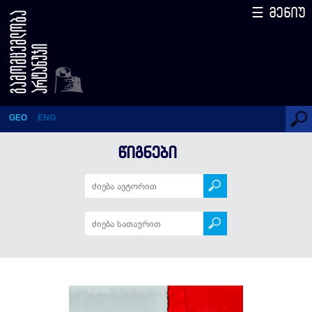
☰ მენიუ
How Russia "Saved" Georgia -
The Treaty of Georgievsk
GEO
ENG
ᲬᲘᲒᲜᲔᲑᲘ