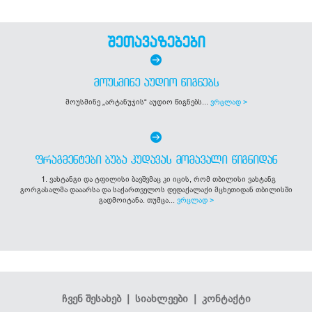
შეთავაზებები
ᲛᲝᲣᲡᲛᲘᲜᲔ ᲐᲣᲓᲘᲝ ᲬᲘᲒᲜᲔᲑᲡ
მოუსმინე „არტანუჯის“ აუდიო წიგნებს...
ვრცლად >
ᲤᲠᲐᲒᲛᲔᲜᲢᲔᲑᲘ ᲑᲣᲑᲐ ᲙᲣᲓᲐᲕᲐᲡ ᲛᲝᲛᲐᲕᲐᲚᲘ ᲬᲘᲒᲜᲘᲓᲐᲜ
1. ვახტანგი და ტფილისი ბავშვმაც კი იცის, რომ თბილისი ვახტანგ
გორგასალმა დააარსა და საქართველოს დედაქალაქი მცხეთიდან თბილისში
გადმოიტანა. თუმცა...
ვრცლად >
ჩვენ შესახებ
|
სიახლეები
|
კონტაქტი