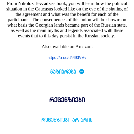
From Nikoloz Tevzadze's book, you will learn how the political
situation in the Caucasus looked like on the eve of the signing of
the agreement and what was the benefit for each of the
participants. The consequences of this union will be shown: on
what basis the Georgian lands became part of the Russian state,
as well as the main myths and legends associated with these
events that to this day persist in the Russian society.
Also available on Amazon:
https://a.co/d/i493VVv
ᲒᲐᲖᲘᲐᲠᲔᲑᲐ
რეცენზიები
ᲠᲔᲪᲔᲜᲖᲘᲔᲑᲘ ᲐᲠ ᲐᲠᲘᲡ