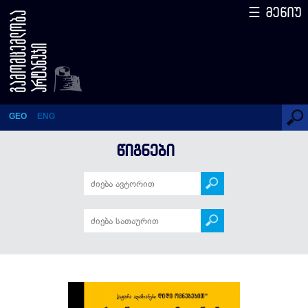
☰ მენიუ
ასტრიდ ლინდგრენი
GEO
ENG
ᲬᲘᲒᲜᲔᲑᲘ