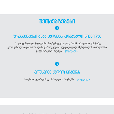
შეთავაზებები
ᲤᲠᲐᲒᲛᲔᲜᲢᲔᲑᲘ ᲑᲣᲑᲐ ᲙᲣᲓᲐᲕᲐᲡ ᲛᲝᲛᲐᲕᲐᲚᲘ ᲬᲘᲒᲜᲘᲓᲐᲜ
1. ვახტანგი და ტფილისი ბავშვმაც კი იცის, რომ თბილისი ვახტანგ
გორგასალმა დააარსა და საქართველოს დედაქალაქი მცხეთიდან თბილისში
გადმოიტანა. თუმცა...
ვრცლად >
ᲛᲝᲣᲡᲛᲘᲜᲔ ᲐᲣᲓᲘᲝ ᲬᲘᲒᲜᲔᲑᲡ
მოუსმინე „არტანუჯის“ აუდიო წიგნებს...
ვრცლად >