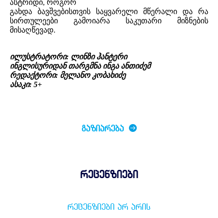
ასტრიდი, როგორ
გახდა ბავშვებისთვის საყვარელი მწერალი და რა
სირთულეები გამოიარა საკუთარი მიზნების
მისაღწევად.
ილუსტრატორი: ლინზი ჰანტერი
ინგლისურიდან თარგმნა ინგა ანთიძემ
რედაქტორი: მელანო კობახიძე
ასაკი: 5+
ᲒᲐᲖᲘᲐᲠᲔᲑᲐ
რეცენზიები
ᲠᲔᲪᲔᲜᲖᲘᲔᲑᲘ ᲐᲠ ᲐᲠᲘᲡ