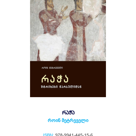
ᲠᲐᲭᲐ
როინ მეტრეველი
ISBN:
978-9941-445-15-6