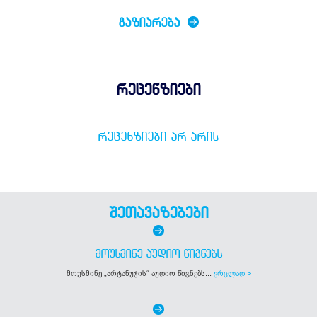
ᲒᲐᲖᲘᲐᲠᲔᲑᲐ
რეცენზიები
ᲠᲔᲪᲔᲜᲖᲘᲔᲑᲘ ᲐᲠ ᲐᲠᲘᲡ
შეთავაზებები
ᲛᲝᲣᲡᲛᲘᲜᲔ ᲐᲣᲓᲘᲝ ᲬᲘᲒᲜᲔᲑᲡ
მოუსმინე „არტანუჯის“ აუდიო წიგნებს...
ვრცლად >