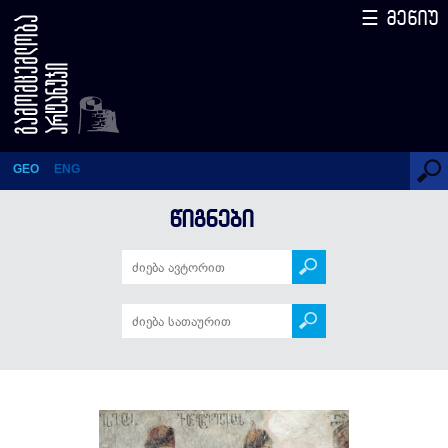
☰ მენიუ
რაჭა
GEO
ENG
ᲬᲘᲒᲜᲔᲑᲘ