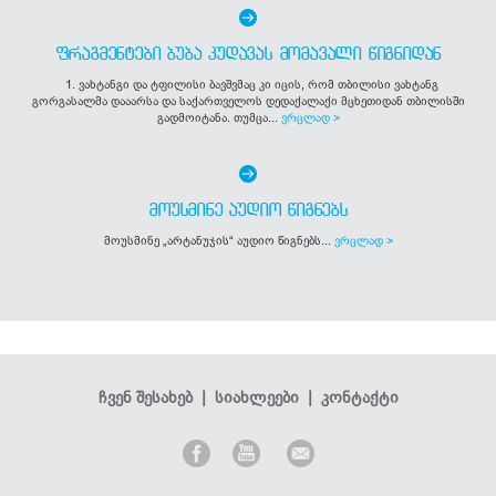
ᲤᲠᲐᲒᲛᲔᲜᲢᲔᲑᲘ ᲑᲣᲑᲐ ᲙᲣᲓᲐᲕᲐᲡ ᲛᲝᲛᲐᲕᲐᲚᲘ ᲬᲘᲒᲜᲘᲓᲐᲜ
1. ვახტანგი და ტფილისი ბავშვმაც კი იცის, რომ თბილისი ვახტანგ
გორგასალმა დააარსა და საქართველოს დედაქალაქი მცხეთიდან თბილისში
გადმოიტანა. თუმცა...
ვრცლად >
ᲛᲝᲣᲡᲛᲘᲜᲔ ᲐᲣᲓᲘᲝ ᲬᲘᲒᲜᲔᲑᲡ
მოუსმინე „არტანუჯის“ აუდიო წიგნებს...
ვრცლად >
ჩვენ შესახებ
|
სიახლეები
|
კონტაქტი