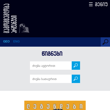
☰ მენიუ
ბუფონი
GEO
ENG
ᲬᲘᲒᲜᲔᲑᲘ