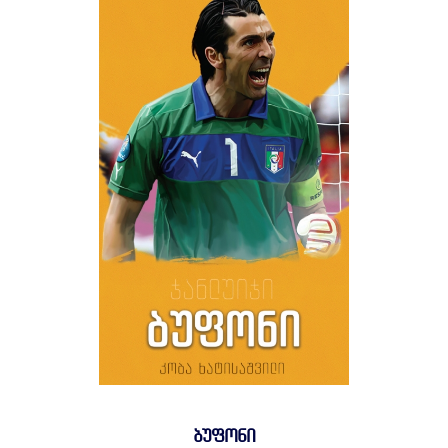
ᲑᲣᲤᲝᲜᲘ