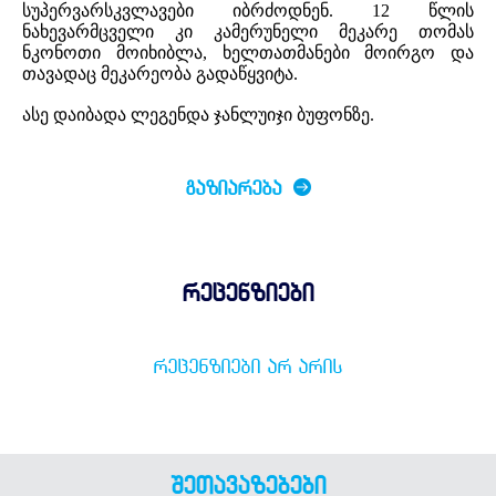
სუპერვარსკვლავები იბრძოდნენ. 12 წლის
ნახევარმცველი კი კამერუნელი მეკარე თომას
ნკონოთი მოიხიბლა, ხელთათმანები მოირგო და
თავადაც მეკარეობა გადაწყვიტა.
ასე დაიბადა ლეგენდა ჯანლუიჯი ბუფონზე.
ᲒᲐᲖᲘᲐᲠᲔᲑᲐ
რეცენზიები
ᲠᲔᲪᲔᲜᲖᲘᲔᲑᲘ ᲐᲠ ᲐᲠᲘᲡ
შეთავაზებები