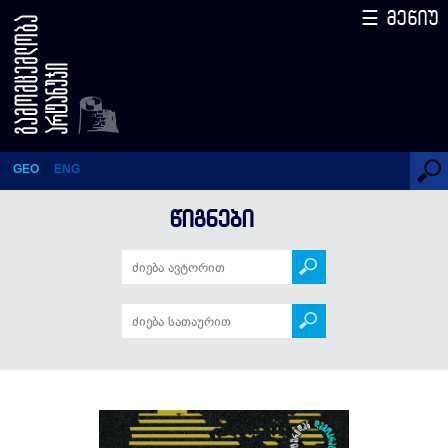
☰ მენიუ
ავტოკრატების გაერთიანება
GEO
ENG
ᲬᲘᲒᲜᲔᲑᲘ