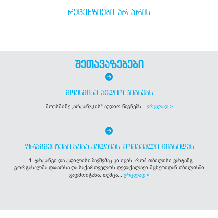
ᲠᲔᲪᲔᲜᲖᲘᲔᲑᲘ ᲐᲠ ᲐᲠᲘᲡ
შეთავაზებები
ᲛᲝᲣᲡᲛᲘᲜᲔ ᲐᲣᲓᲘᲝ ᲬᲘᲒᲜᲔᲑᲡ
მოუსმინე „არტანუჯის“ აუდიო წიგნებს...
ვრცლად >
ᲤᲠᲐᲒᲛᲔᲜᲢᲔᲑᲘ ᲑᲣᲑᲐ ᲙᲣᲓᲐᲕᲐᲡ ᲛᲝᲛᲐᲕᲐᲚᲘ ᲬᲘᲒᲜᲘᲓᲐᲜ
1. ვახტანგი და ტფილისი ბავშვმაც კი იცის, რომ თბილისი ვახტანგ
გორგასალმა დააარსა და საქართველოს დედაქალაქი მცხეთიდან თბილისში
გადმოიტანა. თუმცა...
ვრცლად >