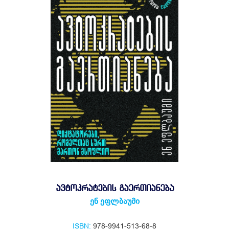
ᲐᲕᲢᲝᲙᲠᲐᲢᲔᲑᲘᲡ ᲒᲐᲔᲠᲗᲘᲐᲜᲔᲑᲐ
ენ ეფლბაუმი
ISBN:
978-9941-513-68-8