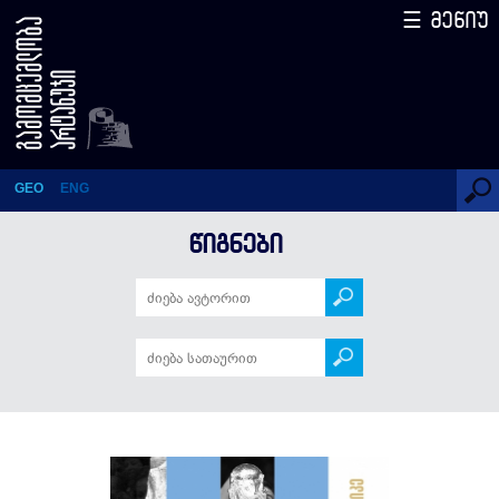
☰ მენიუ
არგენტინა – ნაკრების
ისტორიები
GEO
ENG
ᲬᲘᲒᲜᲔᲑᲘ